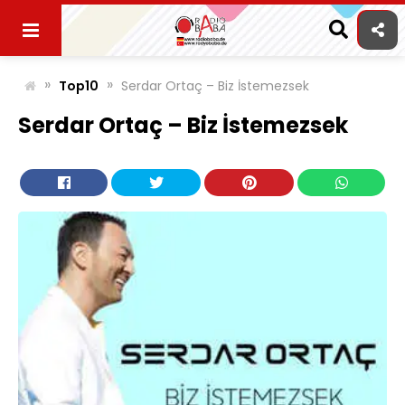
Skip
to
content
»
»
Top10
Serdar Ortaç – Biz İstemezsek
Serdar Ortaç – Biz İstemezsek