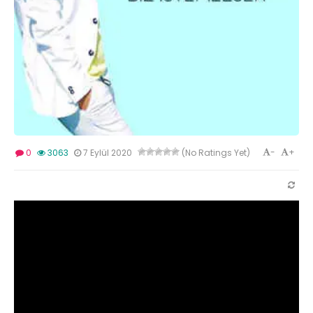
-
+
0
3063
7 Eylül 2020
(No Ratings Yet)