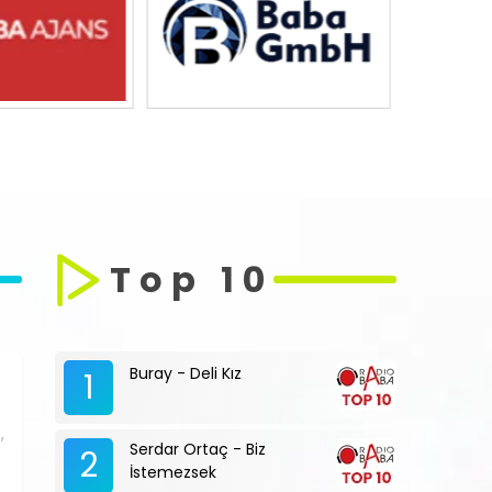
Top 10
Buray - Deli Kız
1
,
Serdar Ortaç - Biz
2
İstemezsek