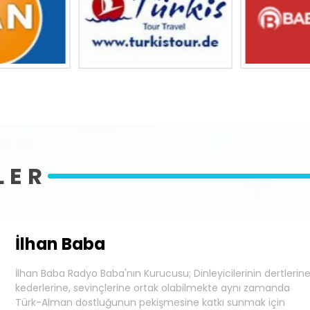
LER
İlhan Baba
İlhan Baba Radyo Baba'nın Kurucusu; Dinleyicilerinin dertlerine
kederlerine, sevinçlerine ortak olabilmekte aynı zamanda
Türk-Alman dostluğunun pekişmesine katkı sunmak için