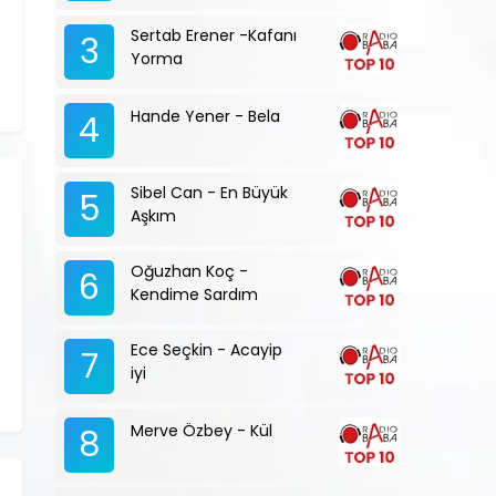
Sertab Erener -Kafanı
3
Yorma
Hande Yener - Bela
4
Sibel Can - En Büyük
5
Aşkım
Oğuzhan Koç -
6
Kendime Sardım
Ece Seçkin - Acayip
7
iyi
Merve Özbey - Kül
8