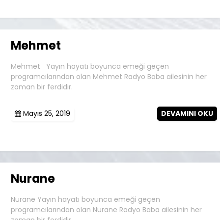
Mehmet
Mehmet Yayın hayatı boyunca emeği geçen
programcılarından olan Mehmet Radyo Baba ailesinin her
zaman bir ferdidir.
Mayıs 25, 2019
DEVAMINI OKU
Nurane
Nurane Yayın hayatı boyunca emeği geçen
programcılarından olan Nurane Radyo Baba ailesinin her
zaman bir ferdidir.