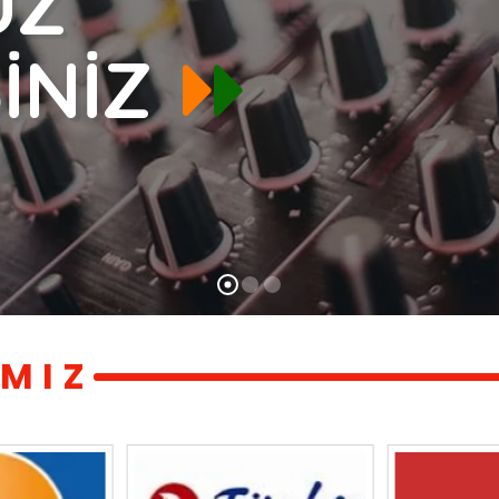
UZ
İNİZ
MIZ