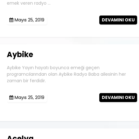
emek veren radyo …
Mayıs 25, 2019
DEVAMINI OKU
Aybike
Aybike Yayın hayatı boyunca emeği geçen
programcılarından olan Aybike Radyo Baba ailesinin her
zaman bir ferdidir.
Mayıs 25, 2019
DEVAMINI OKU
Açelya