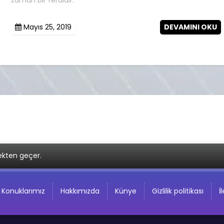
Mayıs 25, 2019
DEVAMINI OKU
ekten geçer.
Konuklarımız
Hakkımızda
Künye
Gizlilik politikası
İ