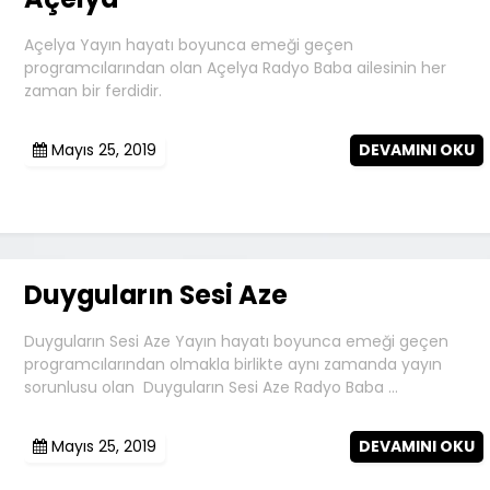
Açelya Yayın hayatı boyunca emeği geçen
programcılarından olan Açelya Radyo Baba ailesinin her
zaman bir ferdidir.
Mayıs 25, 2019
DEVAMINI OKU
Duyguların Sesi Aze
Duyguların Sesi Aze Yayın hayatı boyunca emeği geçen
programcılarından olmakla birlikte aynı zamanda yayın
sorunlusu olan Duyguların Sesi Aze Radyo Baba …
Mayıs 25, 2019
DEVAMINI OKU