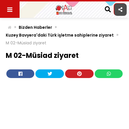
Skip
to
content
»
»
Bizden Haberler
»
Kuzey Bavyera'daki Türk işletme sahiplerine ziyaret
M 02-Müsiad ziyaret
M 02-Müsiad ziyaret