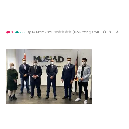
-
+
0
233
18 Mart 2021
(No Ratings Yet)