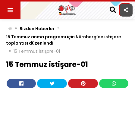
Skip
to
content
»
»
Bizden Haberler
15 Temmuz anma programı için Nürnberg’de istişare
toplantısı düzenlendİ
»
15 Temmuz istişare-01
15 Temmuz istişare-01