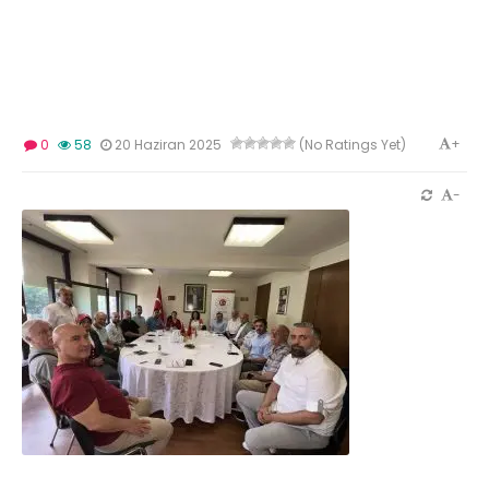
+
0
58
20 Haziran 2025
(No Ratings Yet)
-