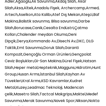
Adler,Ağaoglu,Ak Savunma,Akdaş Silah, Akar
Silah,Aksa,Altek,Anadolu Fişek, Archercamp,Armed,
Artech,Aselkon,Ata Kalibı,Atef Dış Mekan,Ateşci,Baf
Makina,Balistik savunma, Bilsa savunma,Darbe
Silah,Borucase,Canik,Cesalta Endüstri,Çatma
Kolları,Chalender meydan Okuma,Deni
Dipçik,Derya,Kommando Av,Disechi Av,DKC, DLG
Taktik,Emt Savunma,Doruk Silah,Garanti
Kompozit,Gençoğlu Orman Ürünleri,Gençpolat
Ceviz Boşlukları,Gi-San Makina,Gürel Fişek,Hatsan
Silah,Heper metal,Hepteknik,Magguns,Hidrotim,Hunt
Group,Husan Arms,İstanbul Silah,Kayhan Av
Tüvekleri,Kral Arms,KSD Kavramlar,Kudret
Metal,Kuzey,Leadmac Teknoloji, Madencan
çelik,Masetro Silah,Tactcal Makgrips,Maktel,Medef
Savunma,Merak Savunma,Navek Spor,Niksan,Nokta