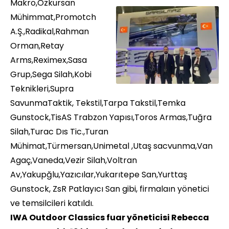
Makro,Özkursan
Mühimmat,Promotch
A.Ş.,Radikal,Rahman
Orman,Retay
Arms,Reximex,Sasa
Grup,Sega Silah,Kobi
Teknikleri,Supra
SavunmaTaktik, Tekstil,Tarpa Takstil,Temka
Gunstock,TisAS Trabzon Yapısı,Toros Armas,Tuğra
Silah,Turac Dıs Tic.,Turan
Mühimat,Türmersan,Unimetal ,Utaş sacvunma,Van
Agaç,Vaneda,Vezir Silah,Voltran
Av,Yakupğlu,Yazıcılar,Yukarıtepe San,Yurttaş
Gunstock, ZsR Patlayıcı San gibi, firmalaın yönetici
ve temsilcileri katıldı.
IWA Outdoor Classics fuar yöneticisi Rebecca