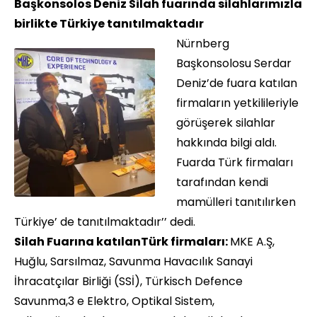
Başkonsolos Deniz Silah fuarında silahlarımızla
birlikte Türkiye tanıtılmaktadır
Nürnberg
Başkonsolosu Serdar
Deniz’de fuara katılan
firmaların yetkilileriyle
görüşerek silahlar
hakkında bilgi aldı.
Fuarda Türk firmaları
tarafından kendi
mamülleri tanıtılırken
Türkiye’ de tanıtılmaktadır’’ dedi.
Silah Fuarına katılanTürk firmaları:
MKE A.Ş,
Huğlu, Sarsılmaz, Savunma Havacılık Sanayi
İhracatçılar Birliği (SSİ), Türkisch Defence
Savunma,3 e Elektro, Optikal Sistem,