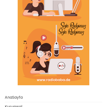
AnaSayfa
Kurumsal