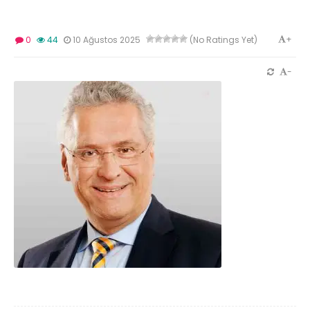
+
0
44
10 Ağustos 2025
(No Ratings Yet)
-