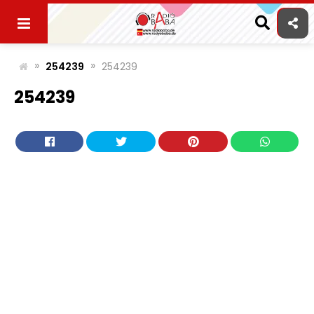
Skip
to
content
»
»
254239
254239
254239