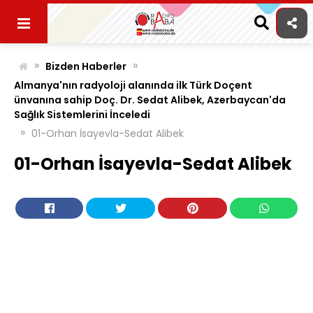
Skip
to
content
»
»
Bizden Haberler
Almanya'nın radyoloji alanında ilk Türk Doçent
ünvanına sahip Doç. Dr. Sedat Alibek, Azerbaycan'da
Sağlık Sistemlerini İnceledi
»
01-Orhan İsayevla-Sedat Alibek
01-Orhan İsayevla-Sedat Alibek