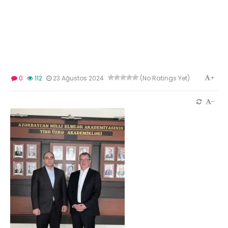
+
0
112
23 Ağustos 2024
(No Ratings Yet)
-