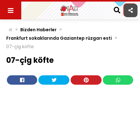
Skip
to
content
»
»
Bizden Haberler
»
Frankfurt sokaklarında Gaziantep rüzgarı esti
07-çig köfte
07-çig köfte