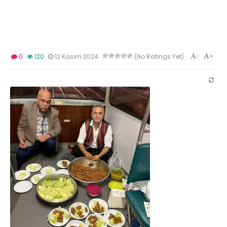
-
+
0
120
12 Kasım 2024
(No Ratings Yet)