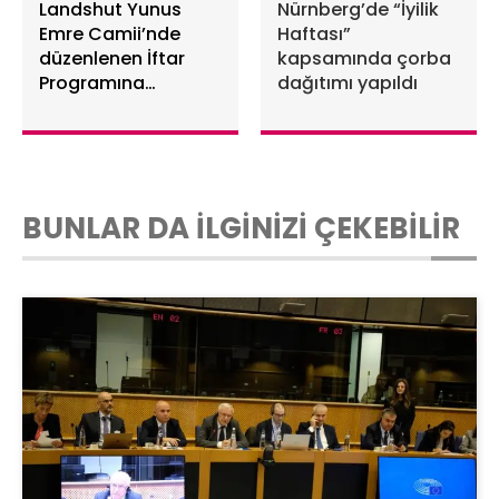
Landshut Yunus
Nürnberg’de “İyilik
Emre Camii’nde
Haftası”
düzenlenen İftar
kapsamında çorba
Programına
dağıtımı yapıldı
dostluklar pekişti
birlik, dayanışma
mesajı verildi
BUNLAR DA İLGİNİZİ ÇEKEBİLİR