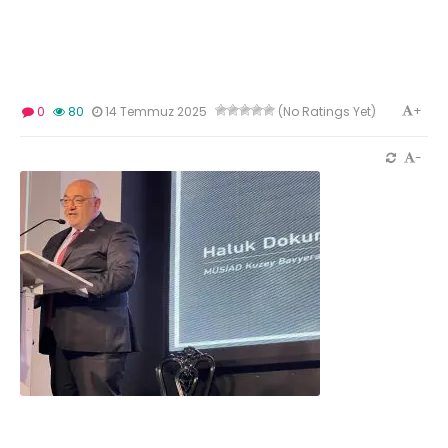
+
0
80
14 Temmuz 2025
(No Ratings Yet)
-