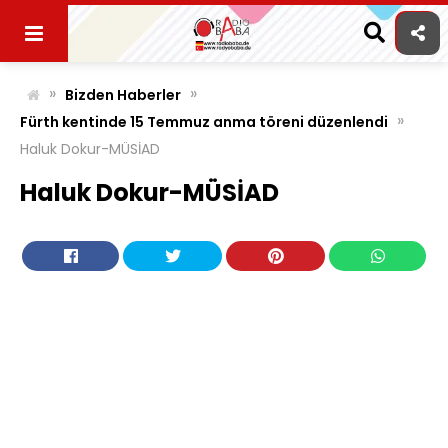
Skip
to
content
»
»
Bizden Haberler
»
Fürth kentinde 15 Temmuz anma töreni düzenlendi
Haluk Dokur-MÜSİAD
Haluk Dokur-MÜSİAD