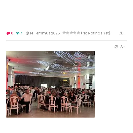
+
0
71
14 Temmuz 2025
(No Ratings Yet)
-