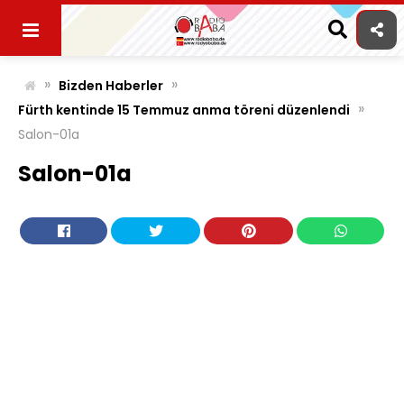
Skip
to
content
»
»
Bizden Haberler
»
Fürth kentinde 15 Temmuz anma töreni düzenlendi
Salon-01a
Salon-01a