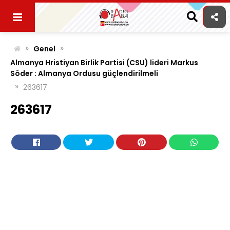
Skip
to
content
»
»
Genel
Almanya Hristiyan Birlik Partisi (CSU) lideri Markus
Söder : Almanya Ordusu güçlendirilmeli
»
263617
263617