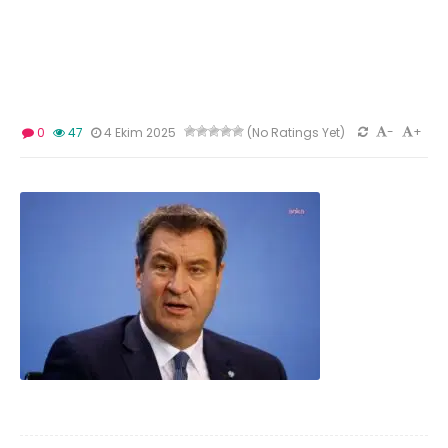
-
+
0
47
4 Ekim 2025
(No Ratings Yet)