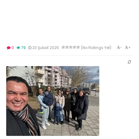
-
+
0
79
23 Şubat 2025
(No Ratings Yet)