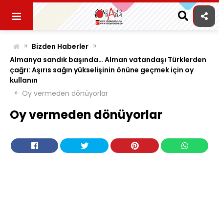
Skip
to
content
»
»
Bizden Haberler
Almanya sandık başında… Alman vatandaşı Türklerden
çağrı: Aşırıs sağın yükselişinin önüne geçmek için oy
kullanın
»
Oy vermeden dönüyorlar
Oy vermeden dönüyorlar