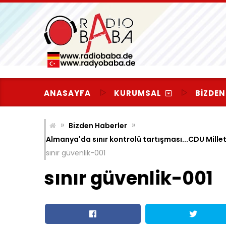
Skip
to
content
ANASAYFA
KURUMSAL
BIZDEN
»
»
Bizden Haberler
Almanya'da sınır kontrolü tartışması...CDU Millet
sınır güvenlik-001
sınır güvenlik-001