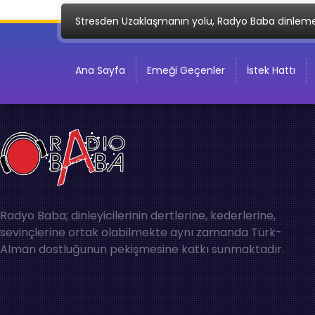
Stresden Uzaklaşmanın yolu, Radyo Baba dinlem
Ana Sayfa
Emeği Geçenler
İstek Hattı
Radyo Baba; dinleyicilerinin dertlerine, kederlerine,
sevinçlerine ortak olabilmekte aynı zamanda Türk-
Alman dostluğunun pekişmesine katkı sunmaktadır.