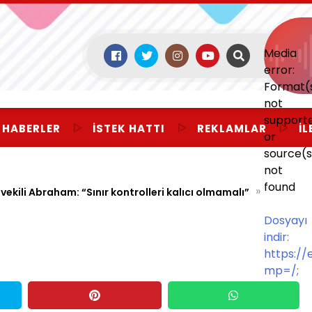
Media
error:
Format(
not
support
 HABERLER
İSTEK HATTI
REKLAMLAR
İL
or
source(s
not
found
»
vekili Abraham: “Sınır kontrolleri kalıcı olmamalı”
Dosyayı
indir:
https:/
mp=/;