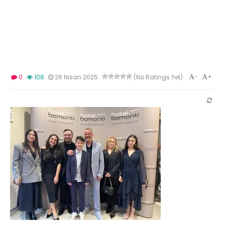
-
+
0
106
26 Nisan 2025
(No Ratings Yet)