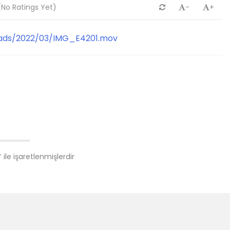
No Ratings Yet)
-
+
oads/2022/03/IMG_E4201.mov
*
ile işaretlenmişlerdir