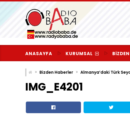
Skip
to
content
ANASAYFA
KURUMSAL
BIZDEN
»
»
Bizden Haberler
Almanya’daki Türk Seya
IMG_E4201