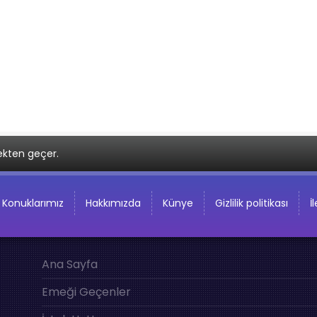
ekten geçer.
Konuklarımız
Hakkımızda
Künye
Gizlilik politikası
İ
Ana Sayfa
Emeği Geçenler