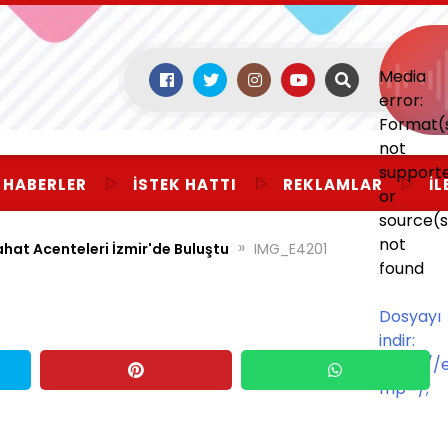
Media
error:
Format(
not
support
 HABERLER
İSTEK HATTI
REKLAMLAR
İL
or
source(s
not
»
hat Acenteleri İzmir'de Buluştu
IMG_E4201
found
Dosyayı
indir:
https:/
mp=/;