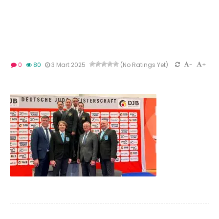
-
+
0
80
3 Mart 2025
(No Ratings Yet)