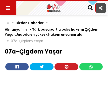
Skip
to
content
»
»
Bizden Haberler
Almanya’nın ilk Türk pasaportlu polis hakemi Çiğdem
Yaşar,Judoda en yüksek hakem unvanını aldı
»
07a-Çigdem Yaşar
07a-Çigdem Yaşar