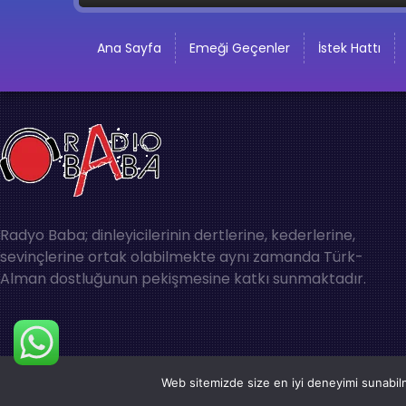
Ana Sayfa
Emeği Geçenler
İstek Hattı
Radyo Baba; dinleyicilerinin dertlerine, kederlerine,
sevinçlerine ortak olabilmekte aynı zamanda Türk-
Alman dostluğunun pekişmesine katkı sunmaktadır.
Web sitemizde size en iyi deneyimi sunabilm