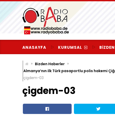
Skip
to
content
ANASAYFA
KURUMSAL
BIZDEN
»
»
Bizden Haberler
Almanya’nın ilk Türk pasaportlu polis hakemi Ç
çigdem-03
çigdem-03