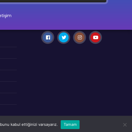
letişim
unu kabul ettiğinizi varsayarız.
Tamam