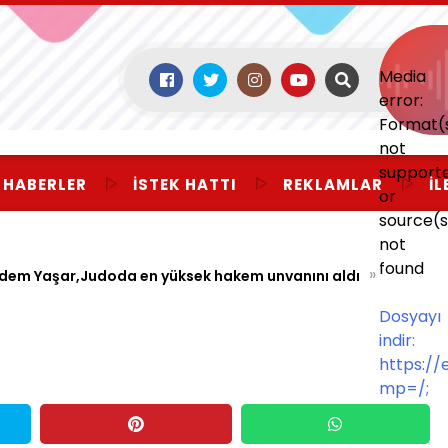
Media
error:
Format(
not
support
 HABERLER
İSTEK HATTI
REKLAMLAR
İL
or
source(s
not
found
»
iğdem Yaşar,Judoda en yüksek hakem unvanını aldı
Dosyayı
indir:
https:/
mp=/;