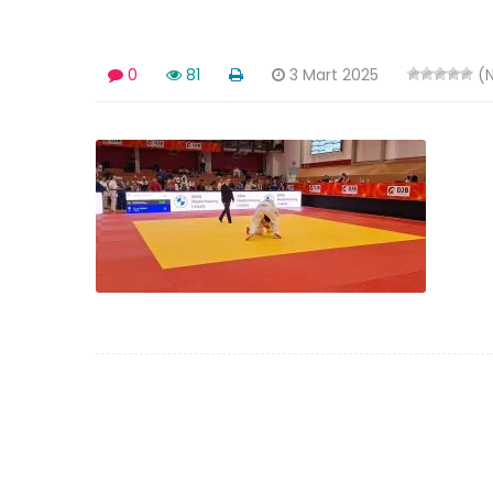
0
81
3 Mart 2025
(N