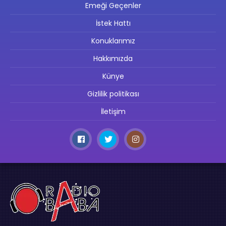
Emeği Geçenler
İstek Hattı
Konuklarımız
Hakkımızda
Künye
Gizlilik politikası
İletişim