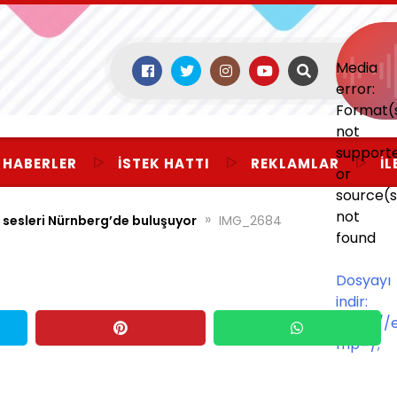
Media
error:
Format(
not
support
 HABERLER
İSTEK HATTI
REKLAMLAR
İL
or
source(s
not
»
 sesleri Nürnberg’de buluşuyor
IMG_2684
found
Dosyayı
indir:
https:/
mp=/;