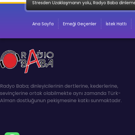
Stresden Uzaklaşmanın yolu, Radyo Baba dinlem
Ana Sayfa
Emeği Geçenler
İstek Hattı
Radyo Baba; dinleyicilerinin dertlerine, kederlerine,
sevinçlerine ortak olabilmekte aynı zamanda Türk-
Alman dostluğunun pekişmesine katkı sunmaktadır.