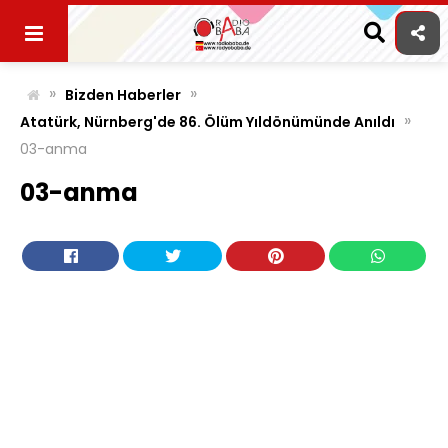
Skip
to
content
»
»
Bizden Haberler
»
Atatürk, Nürnberg'de 86. Ölüm Yıldönümünde Anıldı
03-anma
03-anma