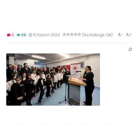
-
+
0
68
10 Kasım 2024
(No Ratings Yet)