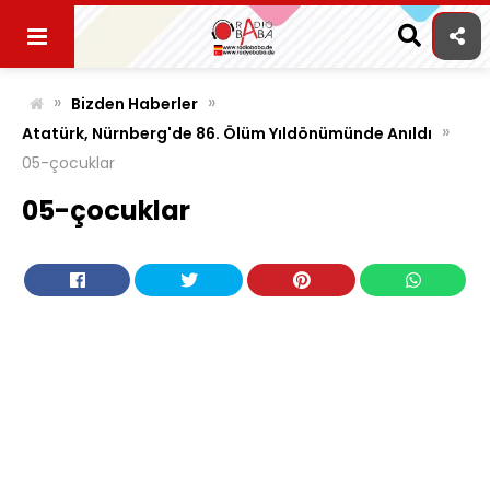
Skip
to
content
»
»
Bizden Haberler
»
Atatürk, Nürnberg'de 86. Ölüm Yıldönümünde Anıldı
05-çocuklar
05-çocuklar