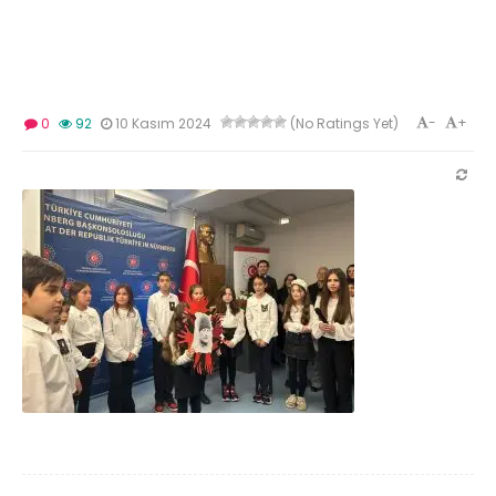
-
+
0
92
10 Kasım 2024
(No Ratings Yet)