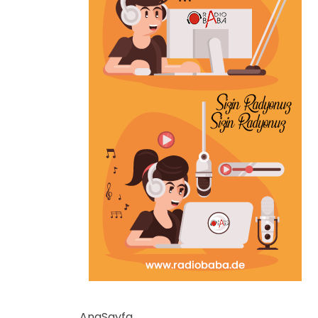
AnaSayfa