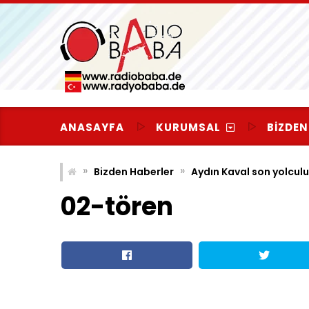
Skip
to
content
ANASAYFA
KURUMSAL
BIZDEN
»
»
Bizden Haberler
Aydın Kaval son yolcul
02-tören