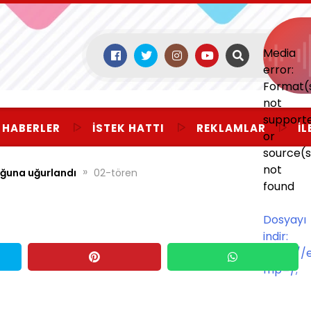
Media
error:
Format(
not
support
 HABERLER
İSTEK HATTI
REKLAMLAR
İL
or
source(s
not
»
uğuna uğurlandı
02-tören
found
Dosyayı
indir:
https:/
mp=/;