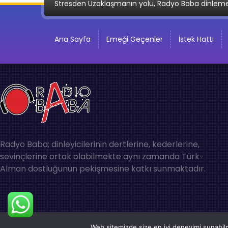
Stresden Uzaklaşmanın yolu, Radyo Baba dinlem
Ana Sayfa
Emeği Geçenler
İstek Hattı
Radyo Baba; dinleyicilerinin dertlerine, kederlerine,
sevinçlerine ortak olabilmekte aynı zamanda Türk-
Alman dostluğunun pekişmesine katkı sunmaktadır.
Web sitemizde size en iyi deneyimi sunabilm