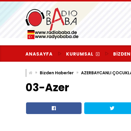
Skip
to
content
ANASAYFA
KURUMSAL
BIZDEN
»
»
Bizden Haberler
AZERBAYCANLI ÇOCUKLAR
03-Azer