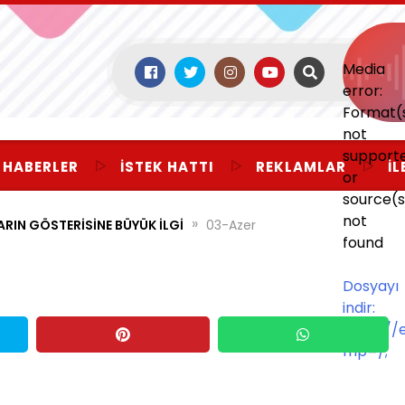
Media
error:
Format(
not
support
 HABERLER
İSTEK HATTI
REKLAMLAR
İL
or
source(s
not
»
IN GÖSTERİSİNE BÜYÜK İLGİ
03-Azer
found
Dosyayı
indir:
https:/
mp=/;