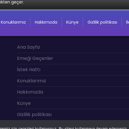
ekten geçer.
Konuklarımız
Hakkımızda
Künye
Gizlilik politikası
İ
Ana Sayfa
Emeği Geçenler
İstek Hattı
Konuklarımız
Hakkımızda
Künye
Gizlilik politikası
İletişim
emiz için çerezleri kullanıyoruz. Bu siteyi kullanmaya devam ederseniz, b