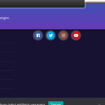
letişim
unu kabul ettiğinizi varsayarız.
Tamam