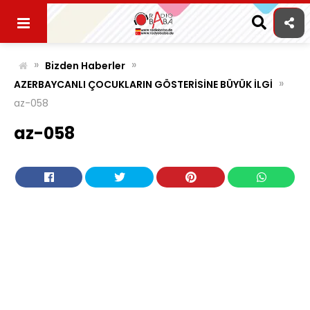
Skip
to
content
»
»
Bizden Haberler
»
AZERBAYCANLI ÇOCUKLARIN GÖSTERİSİNE BÜYÜK İLGİ
az-058
az-058