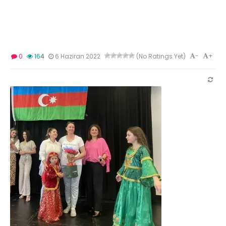
-
+
0
164
6 Haziran 2022
(No Ratings Yet)