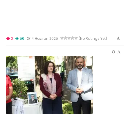
+
0
56
14 Haziran 2025
(No Ratings Yet)
-