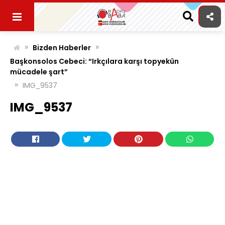
Skip
to
content
»
»
Bizden Haberler
Başkonsolos Cebeci: “Irkçılara karşı topyekûn
mücadele şart”
»
IMG_9537
IMG_9537