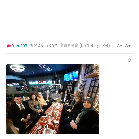
-
+
0
195
21 Aralık 2021
(No Ratings Yet)