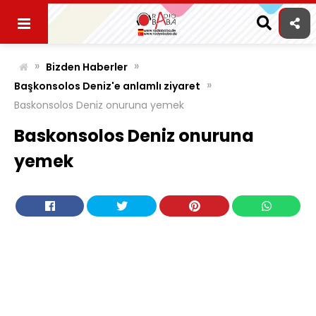
Skip
to
content
»
»
Bizden Haberler
»
Başkonsolos Deniz'e anlamlı ziyaret
Baskonsolos Deniz onuruna yemek
Baskonsolos Deniz onuruna
yemek