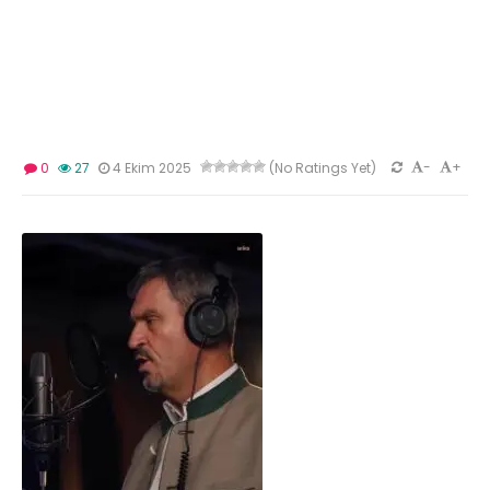
-
+
0
27
4 Ekim 2025
(No Ratings Yet)