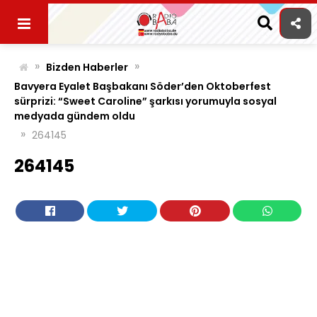
Skip
to
content
»
»
Bizden Haberler
Bavyera Eyalet Başbakanı Söder’den Oktoberfest
sürprizi: “Sweet Caroline” şarkısı yorumuyla sosyal
medyada gündem oldu
»
264145
264145