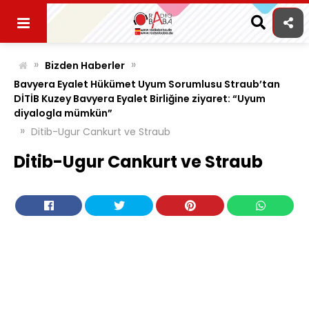
Skip
to
content
»
»
Bizden Haberler
Bavyera Eyalet Hükümet Uyum Sorumlusu Straub’tan
DİTİB Kuzey Bavyera Eyalet Birliğine ziyaret: “Uyum
diyalogla mümkün”
»
Ditib-Ugur Cankurt ve Straub
Ditib-Ugur Cankurt ve Straub