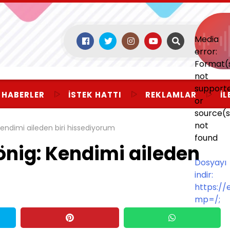
Media
error:
Format(
not
support
 HABERLER
İSTEK HATTI
REKLAMLAR
İL
or
source(s
not
Kendimi aileden biri hissediyorum
found
önig: Kendimi aileden
Dosyayı
indir:
https:/
mp=/;