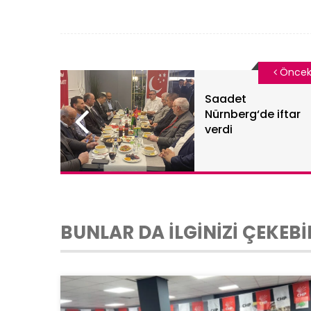
Öncek
Saadet
Nürnberg‘de iftar
verdi
BUNLAR DA İLGİNİZİ ÇEKEBİ