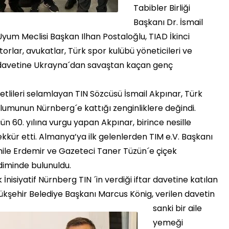
Tabibler Birliği
Başkanı Dr. İsmail
yum Meclisi Başkan Ilhan Postaloğlu, TIAD İkinci
ktorlar, avukatlar, Türk spor kulübü yöneticileri ve
ar davetine Ukrayna´dan savaştan kaçan genç
etlileri selamlayan TIN Sözcüsü İsmail Akpınar, Türk
lumunun Nürnberg´e kattığı zenginliklere değindi.
n 60. yılına vurgu yapan Akpınar, birince nesille
kkür etti. Almanya’ya ilk gelenlerden TIM e.V. Başkanı
ile Erdemir ve Gazeteci Taner Tüzün´e çiçek
diminde bulunuldu.
 İnisiyatif Nürnberg TIN ´in verdiği iftar davetine katılan
ükşehir Belediye
Başkanı Marcus König, verilen davetin
sanki bir aile
yemeği