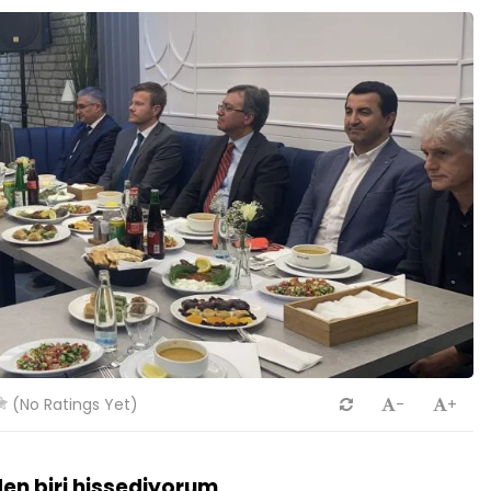
(No Ratings Yet)
-
+
den biri hissediyorum