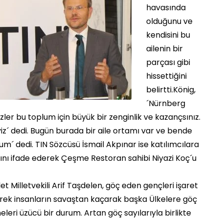
havasında
olduğunu ve
kendisini bu
ailenin bir
parçası gibi
hissettiğini
belirtti.König,
´Nürnberg
ler bu toplum için büyük bir zenginlik ve kazançsınız.
iz´ dedi. Bugün burada bir aile ortamı var ve bende
um´ dedi. TIN Sözcüsü İsmail Akpınar ise katılımcılara
nı ifade ederek Çeşme Restoran sahibi Niyazi Koç´u
et Milletvekili Arif Taşdelen, göç eden gençleri işaret
rek insanların savaştan kaçarak başka Ülkelere göç
leri üzücü bir durum. Artan göç sayılarıyla birlikte