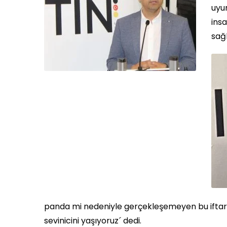
uyu
insa
sağl
panda mi nedeniyle gerçekleşemeyen bu iftar 
sevinicini yaşıyoruz´ dedi.