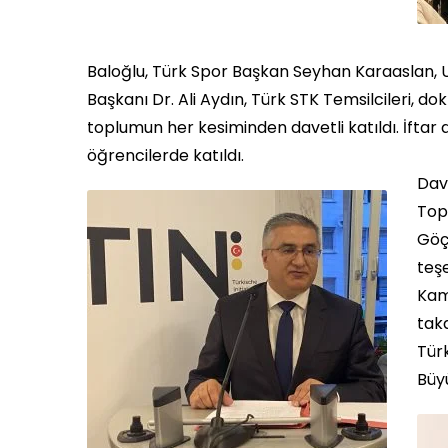
Baloğlu, Türk Spor Başkan Seyhan Karaaslan, U
Başkanı Dr. Ali Aydın, Türk STK Temsilcileri, do
toplumun her kesiminden davetli katıldı. İft
öğrencilerde katıldı.
Dav
Top
Göçü
teşe
Kam
tak
Türk
Büy