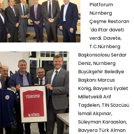
Platforum
Nürnberg
Çeşme Restoran
´da iftar daveti
verdi. Davete,
T.C.Nürnberg
Başkonsolosu Serdar
Deniz, Nürnberg
Büyükşehir Belediye
Başkanı Marcus
König, Bavyera Eyalet
Milletvekili Arif
Taşdelen, TIN Sözcüsü
İsmail Akpınar,
Süleyman Karaaslan,
Bavyera Türk Alman