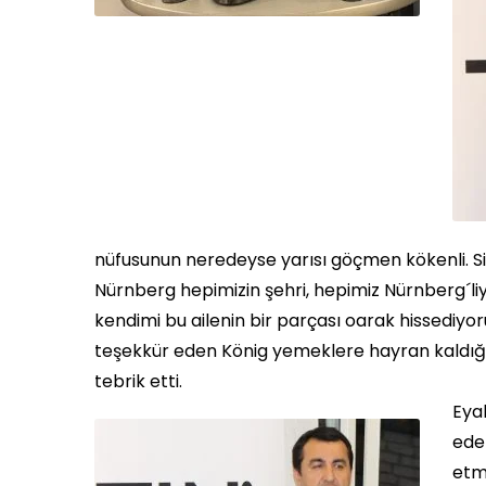
nüfusunun neredeyse yarısı göçmen kökenli. Siz
Nürnberg hepimizin şehri, hepimiz Nürnberg´liy
kendimi bu ailenin bir parçası oarak hissediyor
teşekkür eden König yemeklere hayran kaldığı
tebrik etti.
Eyal
ede
etme