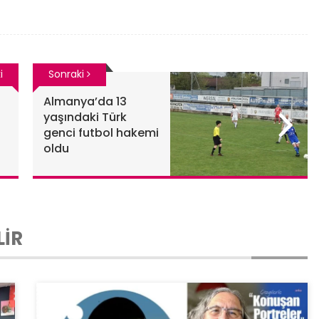
i
Sonraki
Almanya’da 13
yaşındaki Türk
genci futbol hakemi
oldu
LİR