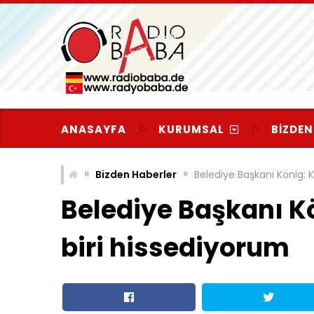
Skip
to
content
ANASAYFA
KURUMSAL
BIZDEN
»
»
Bizden Haberler
Belediye Başkanı König: 
Belediye Başkanı K
biri hissediyorum