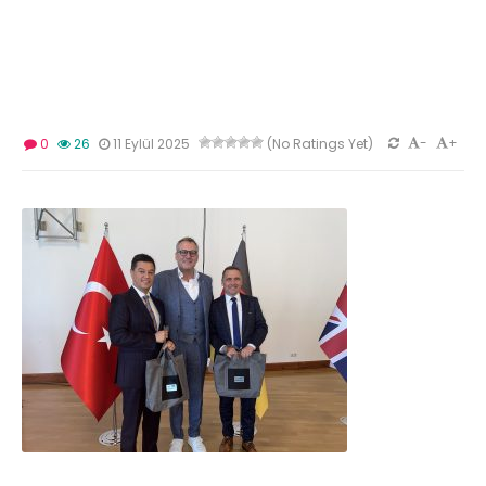
-
+
0
26
11 Eylül 2025
(No Ratings Yet)