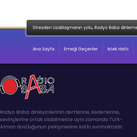
Stresden Uzaklaşmanın yolu, Radyo Baba dinlem
Ana Sayfa
Emeği Geçenler
İstek Hattı
Radyo Baba; dinleyicilerinin dertlerine, kederlerine,
sevinçlerine ortak olabilmekte aynı zamanda Türk-
Alman dostluğunun pekişmesine katkı sunmaktadır.