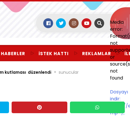
Media
error:
Format(
not
support
 HABERLER
İSTEK HATTI
REKLAMLAR
İL
or
source(s
not
»
am kutlaması düzenlendi
sunucular
found
Dosyayı
indir:
https:/
mp=/;