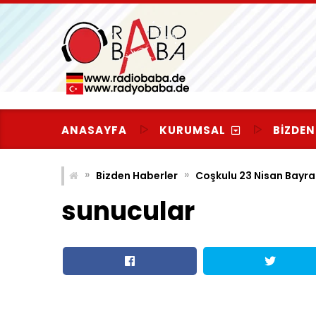
Skip
to
content
ANASAYFA
KURUMSAL
BIZDEN
»
»
Bizden Haberler
Coşkulu 23 Nisan Bayr
sunucular