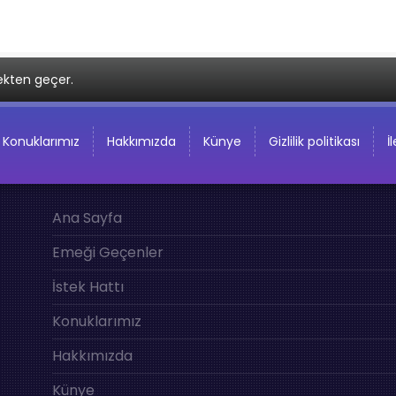
ekten geçer.
Konuklarımız
Hakkımızda
Künye
Gizlilik politikası
İ
Ana Sayfa
Emeği Geçenler
İstek Hattı
Konuklarımız
Hakkımızda
Künye