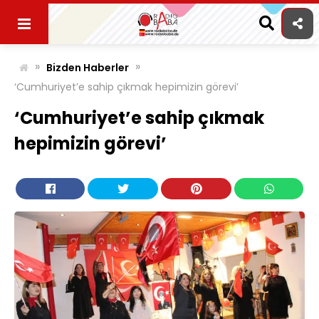
Skip
to
content
»
»
Bizden Haberler
‘Cumhuriyet’e sahip çıkmak hepimizin görevi’
‘Cumhuriyet’e sahip çıkmak
hepimizin görevi’