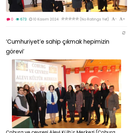
-
+
0
673
10 Kasım 2024
(No Ratings Yet)
‘Cumhuriyet’e sahip çıkmak hepimizin
görevi’
Coburg ve çevresi Alevi Kültür Merkezi (Coburg