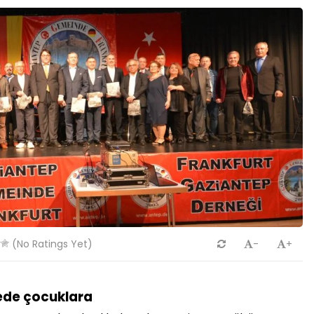
(No Ratings Yet)
-
+
ede çocuklara