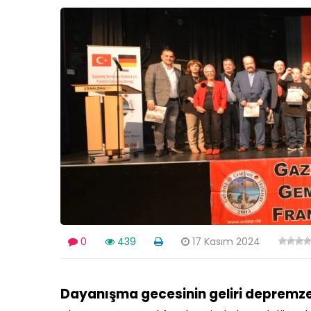
0
439
17 Kasım 2024
Dayanışma gecesinin geliri depremz