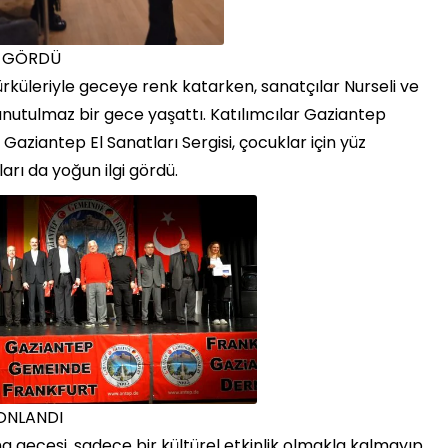
Gİ GÖRDÜ
ürküleriyle geceye renk katarken, sanatçılar Nurseli ve
unutulmaz bir gece yaşattı. Katılımcılar Gaziantep
Gaziantep El Sanatları Sergisi, çocuklar için yüz
arı da yoğun ilgi gördü.
ONLANDI
 gecesi, sadece bir kültürel etkinlik olmakla kalmayıp,