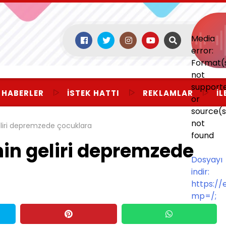
Media
error:
Format(
not
support
 HABERLER
İSTEK HATTI
REKLAMLAR
İL
or
source(s
not
liri depremzede çocuklara
found
in geliri depremzede
Dosyayı
indir:
https:/
mp=/;