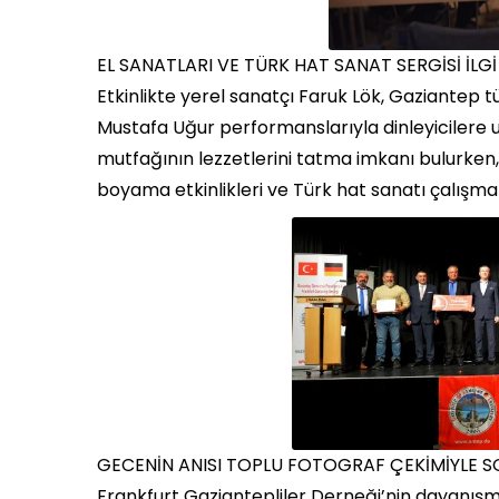
EL SANATLARI VE TÜRK HAT SANAT SERGİSİ İL
Etkinlikte yerel sanatçı Faruk Lök, Gaziantep t
Mustafa Uğur performanslarıyla dinleyicilere 
mutfağının lezzetlerini tatma imkanı bulurken, 
boyama etkinlikleri ve Türk hat sanatı çalışmal
GECENİN ANISI TOPLU FOTOGRAF ÇEKİMİYLE S
Frankfurt Gaziantepliler Derneği’nin dayanışma