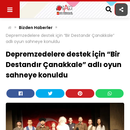
Skip
to
content
»
»
Bizden Haberler
Depremzedelere destek için “Bir Destandır Çanakkale”
adlı oyun sahneye konuldu
Depremzedelere destek için “Bir
Destandır Çanakkale” adlı oyun
sahneye konuldu