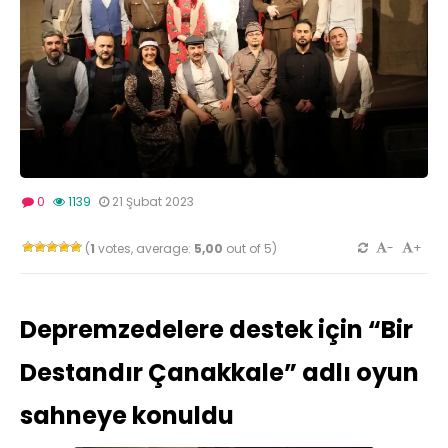
0
1139
21 Şubat 2023
-
+
(
1
votes, average:
5,00
out of 5)
Depremzedelere destek için “Bir
Destandır Çanakkale” adlı oyun
sahneye konuldu