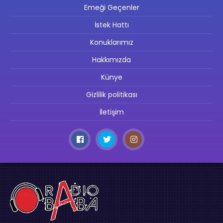
Emeği Geçenler
İstek Hattı
Konuklarımız
Hakkımızda
Künye
Gizlilik politikası
İletişim