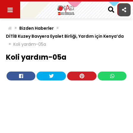
Skip
to
content
»
»
Bizden Haberler
DİTİB Kuzey Bavyera Eyalet Birliği, Yardım için Kenya’da
»
Koli yardım-05a
Koli yardım-05a