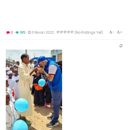
-
+
0
185
3 Nisan 2022
(No Ratings Yet)