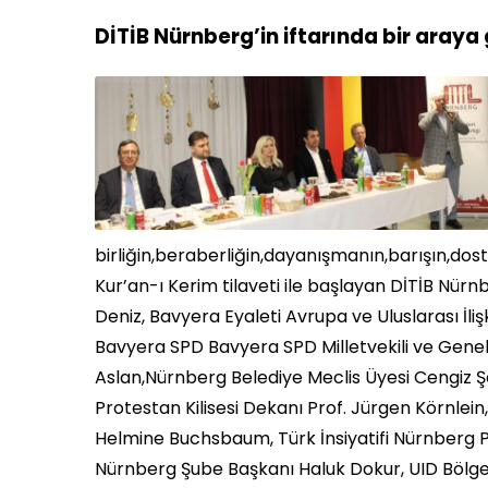
DİTİB Nürnberg’in
iftarında
bir araya 
birliğin,beraberliğin,dayanışmanın,barışın,dos
Kur’an-ı Kerim tilaveti ile başlayan DİTİB Nü
Deniz, Bavyera Eyaleti Avrupa ve Uluslarası İl
Bavyera SPD Bavyera SPD Milletvekili ve Genel
Aslan,Nürnberg Belediye Meclis Üyesi Cengiz Ş
Protestan Kilisesi Dekanı Prof. Jürgen Körnlei
Helmine Buchsbaum, Türk İnsiyatifi Nürnberg P
Nürnberg Şube Başkanı Haluk Dokur, UID Bölge