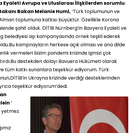
 Eyaleti Avrupa ve Uluslarası İlişkilerden sorumlu
 Bakanı Bakan Melanie Huml,
‘Türk toplumunun ve
 Alman toplumuna katkısı büyüktür. Özellikle Korona
inde şahit olduk. DİTİB Nürnberg’in Bavyera Eyaleti ve
g belediyesi aşı kampanyasında örnek teşkil ederek
oldu.Bu kampnayların herkese açık olması ve ana dilde
lık vermeleri bizim pandemi krizinde işimizi çok
ştırdı.Bu destekden dolayı Bavuera Hükümeti olarak
ve tüm katkı sunanlara teşekkür ediyorum. Türk
un,DİTİB’in Ukrayna krizinde verdiği desteklerinden
yrıca teşekkür ediyorum’dedi.
tan
lein
‘
i yetmez.
ğımız