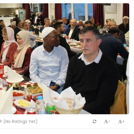
(No Ratings Yet)
-
+