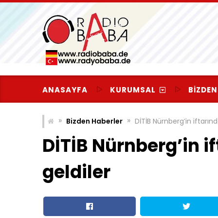
Skip
to
content
ANASAYFA
KURUMSAL
BIZDEN
»
»
Bizden Haberler
DİTİB Nürnberg’in iftarınd
DİTİB Nürnberg’in i
geldiler