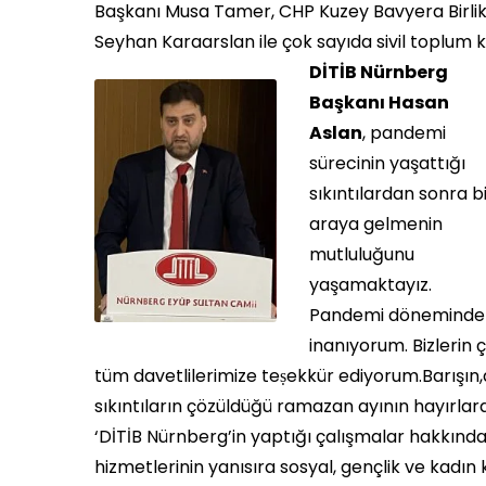
Başkanı Musa Tamer, CHP Kuzey Bavyera Birlik
Seyhan Karaarslan ile çok sayıda sivil toplum kur
DİTİB Nürnberg
Başkanı Hasan
Aslan
, pandemi
sürecinin yaşattığı
sıkıntılardan sonra b
araya gelmenin
mutluluğunu
yaşamaktayız.
Pandemi döneminde 
inanıyorum. Bizlerin 
tüm davetlilerimize teṣekkür ediyorum.Barışın,d
sıkıntıların çözüldüğü ramazan ayının hayırlara
‘DİTİB Nürnberg’in yaptığı çalışmalar hakkında
hizmetlerinin yanısıra sosyal, gençlik ve kadın ko