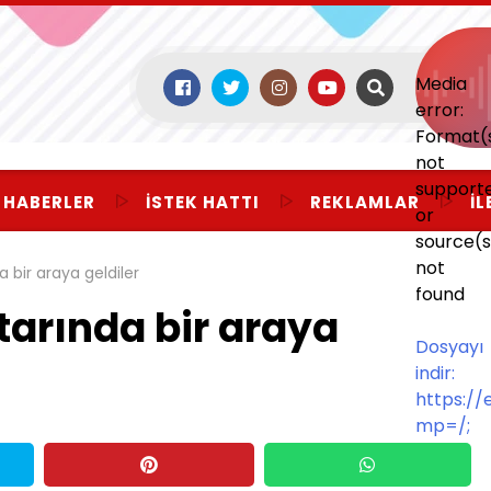
Media
error:
Format(
not
support
 HABERLER
İSTEK HATTI
REKLAMLAR
İL
or
source(s
not
a bir araya geldiler
found
ftarında bir araya
Dosyayı
indir:
https:/
mp=/;