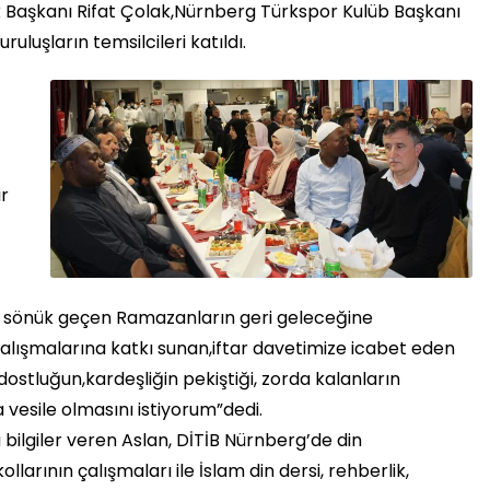
 Başkanı Rifat Çolak,Nürnberg Türkspor Kulüb Başkanı
uluşların temsilcileri katıldı.
ir
sönük geçen Ramazanların geri geleceğine
çalışmalarına katkı sunan,iftar davetimize icabet eden
ostluğun,kardeşliğin pekiştiği, zorda kalanların
 vesile olmasını istiyorum”dedi.
 bilgiler veren Aslan, DİTİB Nürnberg’de din
llarının çalışmaları ile İslam din dersi, rehberlik,