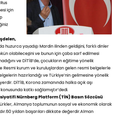
 Rus
si için
up
ğiniz
aşdelen,
a huzurca yaṣadıḡı Mardin ilinden geldiḡini, farklı dinler
n olabileceḡini ve bunun için çaba sarf edilmesi
lmadığını ve DİTİB’de, çocukların eğitime yönelik
ı ve Resmi kurum ve kuruluşlardan gelen resmi belgelerle
 belgelerin hazırlandığı ve Türkiye’nin gelimesine yönelik
yerdir. DİTİB, Korona zamanında halka açık aşı
konusunda katkı sağlamıştır’dedi.
siyatifi Nürnberg Platform (TİN) Basın Sözcüsü
Türkler, Almanya toplumunun sosyal ve ekonomik olarak
dır.60 yıldan başarıları dikkate değerdir.Alman