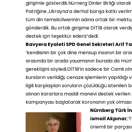
girişimle gösterdik.Nürnerg Dinler Birliği olarak
Patriğine ,Ukrayna’a derhal barışa katkı verilme
tüm din temsilcilwerinin adına ortak bir mekt
gönderdik. Bu ortak girişime DİTİB olarak verdi
destek için teşekkür ederiz’dedi.
Bavyera Eyaleti SPD Genel Sekreteri Arif T
‘kendisinin bir çok dine mensup insanın bir arad
arasında bir arada yaṣamanın burada da mümkü
gerektiḡini söyledi.DİTİB’in sadece bir Camii o
kursların verildiği, cenaze işlemlerin yapıldığ
ilgili karşılaşılan soruların çözüldüğü istenilen
alınan kararlara maddi manevi destek verilen 
kampanyası başlatarak koronanın yok olması 
Nürnberg Türk İn
ismail Akpınar
,’
önemli bir parçası