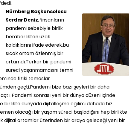
”dedi.
Nürnberg Başkonsolosu
Serdar Deniz
, ‘insanların
pandemi sebebiyle birlik
beraberlikten uzak
kaldıklarını ifade ederek,bu
sıcak ortam özlenmiş bir
ortamdı.Terkar bir pandemi
süreci yaşanmamasını temni
eminde fiziki temaslar
ümden geçti.Pandemi bize bazı şeyleri bir daha
çtı. Pandemi sonrası yeni bir dünya düzeni içinde
birlikte dünyada dijitalleşme eğilimi dahada hız
men olacağı bir yaşam süreci başladığını hep birlikte
 dijital ortamlar üzerinden bir araya geleceği yeni bir