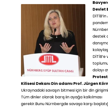
Bavyera
Devlet
DİTİB’in
pandemis
Nürnber
destek 
danışman
kolayla
DİTİB’e 
toplumun
dolayı a
Protes
Kilisesi Dekanı Din adamı Prof. Jürgen Körn
Ukraynadaki savaşın bitmesi için bir din girişim
Tüm dinler olarak barış iin ayağa kalkılması
gerekir.Bunu Nürnbergde savaşa karşı başlatı