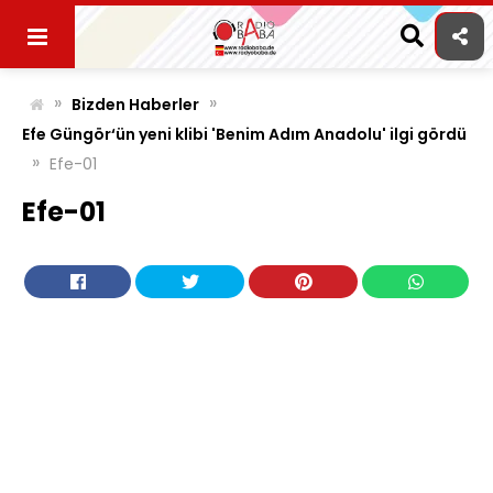
Skip
to
content
»
»
Bizden Haberler
Efe Güngör‘ün yeni klibi 'Benim Adım Anadolu' ilgi gördü
»
Efe-01
Efe-01