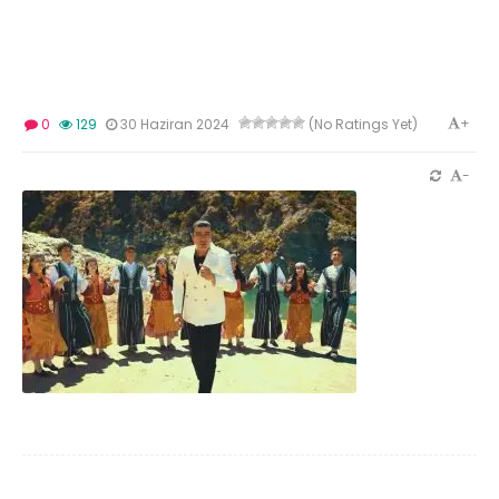
+
0
129
30 Haziran 2024
(No Ratings Yet)
-