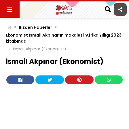
Skip
to
content
»
»
Bizden Haberler
Ekonomist İsmail Akpınar’ın makalesi ‘Afrika Yıllığı 2023’
kitabında
»
İsmail Akpınar (Ekonomist)
İsmail Akpınar (Ekonomist)