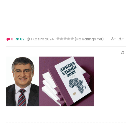
-
+
0
82
1 Kasım 2024
(No Ratings Yet)