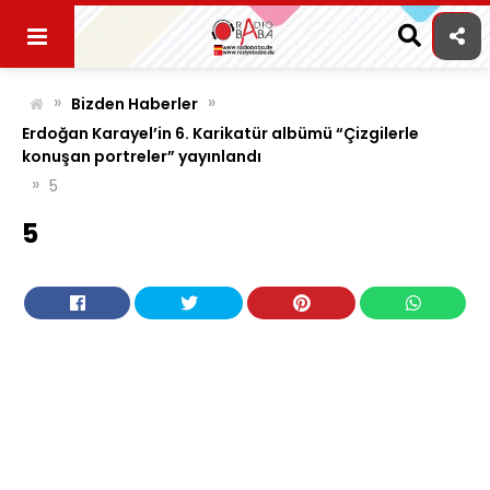
Skip
to
content
»
»
Bizden Haberler
Erdoğan Karayel’in 6. Karikatür albümü “Çizgilerle
konuşan portreler” yayınlandı
»
5
5