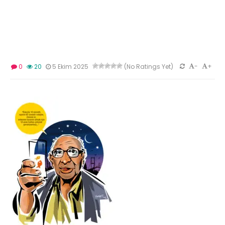
-
+
0
20
5 Ekim 2025
(No Ratings Yet)