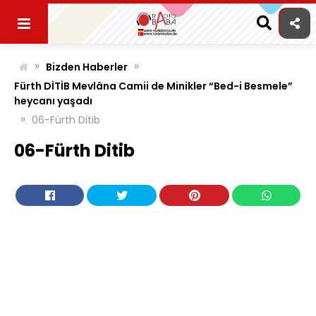
Skip
to
content
»
»
Bizden Haberler
Fürth DİTİB Mevlâna Camii de Minikler “Bed-i Besmele”
heycanı yaşadı
»
06-Fürth Ditib
06-Fürth Ditib