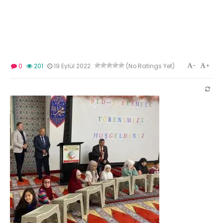
-
+
0
201
19 Eylül 2022
(No Ratings Yet)