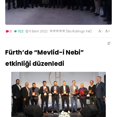
-
+
0
1122
11 Ekim 2022
(No Ratings Yet)
Fürth’de “Mevlid-i Nebi”
etkinliği düzenledi