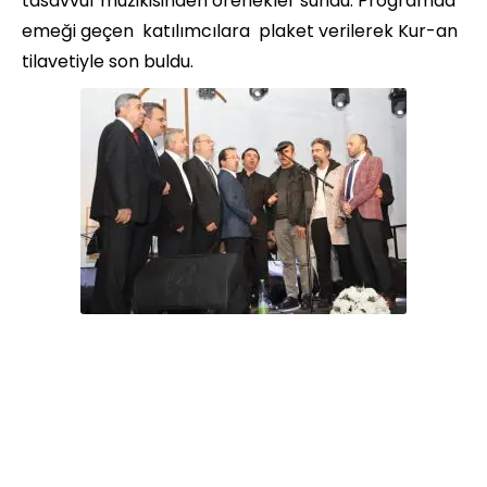
tasavvuf muzikisinden örenekler sundu. Programda
emeği geçen katılımcılara plaket verilerek Kur-an
tilavetiyle son buldu.