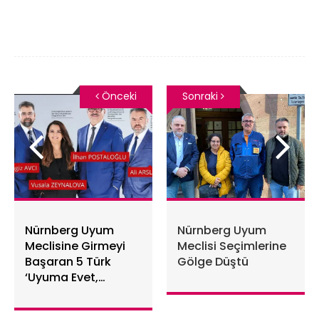
Önceki
Sonraki
Nürnberg Uyum
Nürnberg Uyum
Meclisine Girmeyi
Meclisi Seçimlerine
Başaran 5 Türk
Gölge Düştü
‘Uyuma Evet,
Asimilasyona Hayır’
için çalışacak