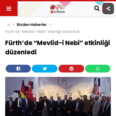
Skip
to
content
»
»
Bizden Haberler
Fürth’de “Mevlid-i Nebi” etkinliği düzenledi
Fürth’de “Mevlid-i Nebi” etkinliği
düzenledi