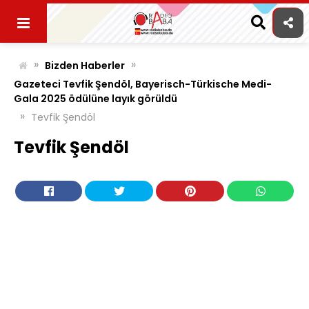
Skip
to
content
»
»
Bizden Haberler
Gazeteci Tevfik Şendöl, Bayerisch-Türkische Medi-
Gala 2025 ödülüne layık görüldü
»
Tevfik Şendöl
Tevfik Şendöl