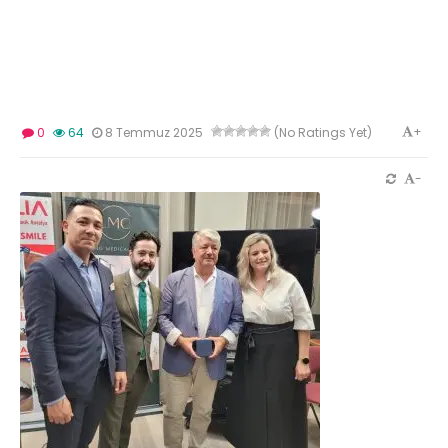
+
0
64
8 Temmuz 2025
(No Ratings Yet)
-