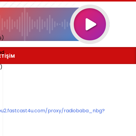
s)
ed
ETIŞIM
)
/eu2.fastcast4u.com/proxy/radiobaba_nbg?