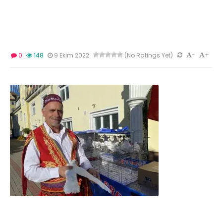
-
+
0
148
9 Ekim 2022
(No Ratings Yet)