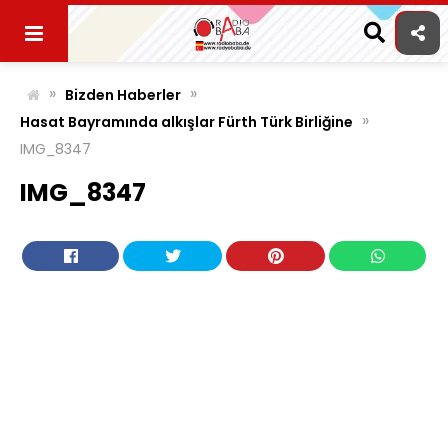
Skip
to
content
»
»
Bizden Haberler
»
Hasat Bayramında alkışlar Fürth Türk Birliğine
IMG_8347
IMG_8347