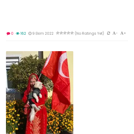
-
+
0
162
9 Ekim 2022
(No Ratings Yet)