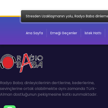
Stresden Uzaklaşmanın yolu, Radyo Baba dinlem
Ana Sayfa
Emeği Geçenler
İstek Hattı
Radyo Baba; dinleyicilerinin dertlerine, kederlerine,
sevinçlerine ortak olabilmekte aynı zamanda Türk-
Alman dostluğunun pekişmesine katkı sunmaktadır.