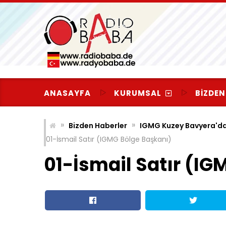
Skip
to
content
ANASAYFA
KURUMSAL
BIZDEN
»
»
Bizden Haberler
IGMG Kuzey Bavyera'dan 
01-İsmail Satır (IGMG Bölge Başkanı)
01-İsmail Satır (IG