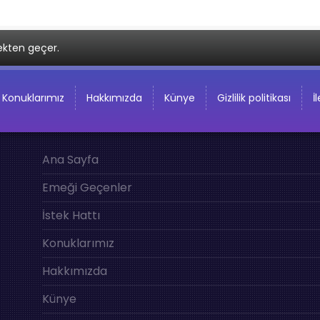
ekten geçer.
Konuklarımız
Hakkımızda
Künye
Gizlilik politikası
İ
Ana Sayfa
Emeği Geçenler
İstek Hattı
Konuklarımız
Hakkımızda
Künye