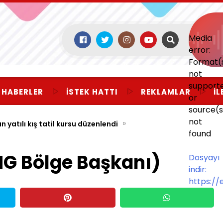
Media
error:
Format(
not
support
 HABERLER
İSTEK HATTI
REKLAMLAR
İL
or
source(s
not
»
yatılı kış tatil kursu düzenlendi
found
MG Bölge Başkanı)
Dosyayı
indir:
https:/
mp=/;