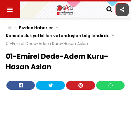
Skip
to
content
»
»
Bizden Haberler
»
Konsolosluk yetkilileri vatandaşları bilgilendirdi.
01-Emirel Dede-Adem Kuru-Hasan Aslan
01-Emirel Dede-Adem Kuru-
Hasan Aslan