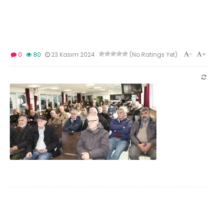
-
+
0
80
23 Kasım 2024
(No Ratings Yet)